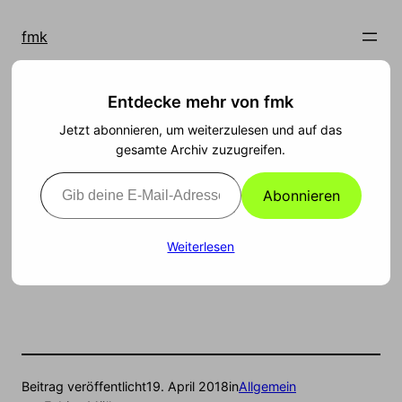
Zum
Inhalt
fmk
springen
Entdecke mehr von fmk
Wo leben welche
Jetzt abonnieren, um weiterzulesen und auf das
gesamte Archiv zuzugreifen.
Bevölkerungsgruppen?
Gib deine E-Mail-Adresse ein ...
Abonnieren
kottke.org/18/04/what-do-census-tracts-with-
highest-concentrations-of-particular-populations-
Weiterlesen
look-like
Beitrag veröffentlicht
19. April 2018
in
Allgemein