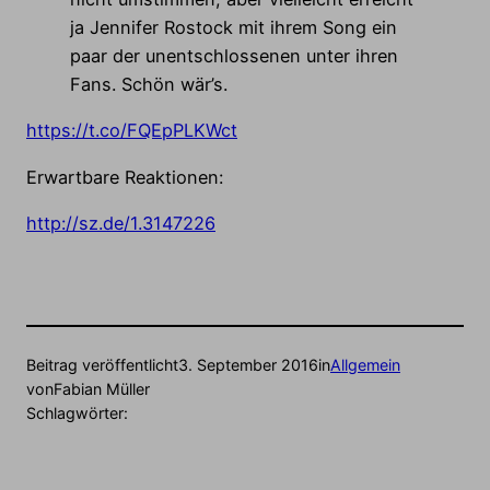
ja Jennifer Rostock mit ihrem Song ein
paar der unentschlossenen unter ihren
Fans. Schön wär’s.
https://t.co/FQEpPLKWct
Erwartbare Reaktionen:
http://sz.de/1.3147226
Beitrag veröffentlicht
3. September 2016
in
Allgemein
von
Fabian Müller
Schlagwörter: