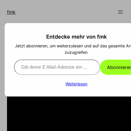
Zum
Inhalt
fmk
springen
Entdecke mehr von fmk
Nicht in meinem
Jetzt abonnieren, um weiterzulesen und auf das gesamte Ar
Namen
zuzugreifen.
Gib deine E-Mail-Adresse ein ...
Abonniere
Weiterlesen