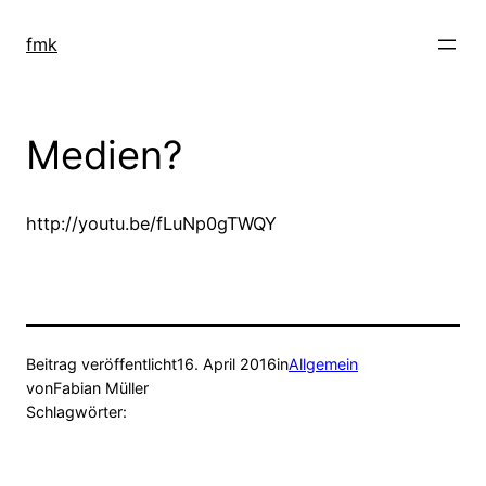
Zum
Inhalt
fmk
springen
Medien?
http://youtu.be/fLuNp0gTWQY
Beitrag veröffentlicht
16. April 2016
in
Allgemein
von
Fabian Müller
Schlagwörter: