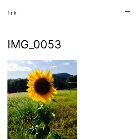
Zum
Inhalt
fmk
springen
IMG_0053