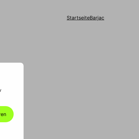
Startseite
Barjac
v
ren