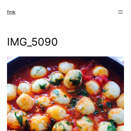
Zum
Inhalt
fmk
springen
IMG_5090