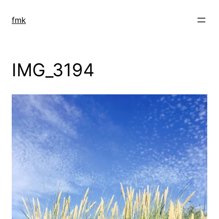
Zum
Inhalt
fmk
springen
IMG_3194