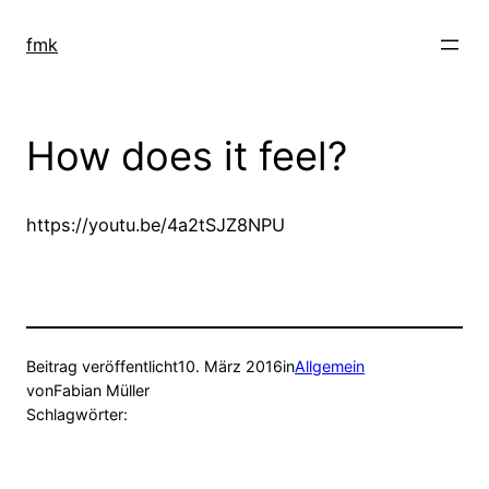
Zum
Inhalt
fmk
springen
How does it feel?
https://youtu.be/4a2tSJZ8NPU
Beitrag veröffentlicht
10. März 2016
in
Allgemein
von
Fabian Müller
Schlagwörter: