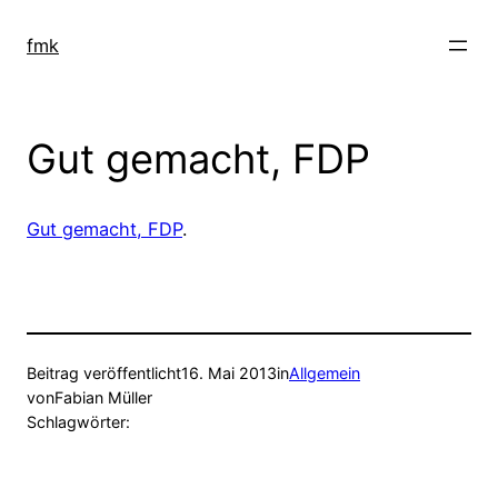
Zum
Inhalt
fmk
springen
Gut gemacht, FDP
Gut gemacht, FDP
.
Beitrag veröffentlicht
16. Mai 2013
in
Allgemein
von
Fabian Müller
Schlagwörter: