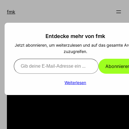
Zum
Inhalt
fmk
springen
Entdecke mehr von fmk
Du bist Terrorist! ?
Jetzt abonnieren, um weiterzulesen und auf das gesamte Ar
zuzugreifen.
Gib deine E-Mail-Adresse ein ...
Mehr dazu unter: http://www.dubistterrorist.de
Abonniere
Weiterlesen