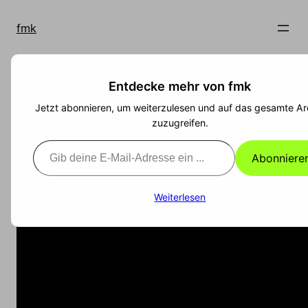
Zum
Inhalt
fmk
springen
Entdecke mehr von fmk
Die Macht der
Jetzt abonnieren, um weiterzulesen und auf das gesamte Ar
Vorurteile
zuzugreifen.
Gib deine E-Mail-Adresse ein ...
Abonniere
Weiterlesen