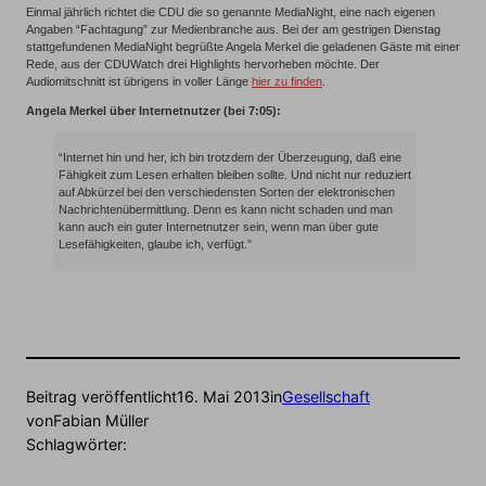
Einmal jährlich richtet die CDU die so genannte MediaNight, eine nach eigenen
Angaben “Fachtagung” zur Medienbranche aus. Bei der am gestrigen Dienstag
stattgefundenen MediaNight begrüßte Angela Merkel die geladenen Gäste mit einer
Rede, aus der CDUWatch drei Highlights hervorheben möchte. Der
Audiomitschnitt ist übrigens in voller Länge
hier zu finden
.
Angela Merkel über Internetnutzer (bei 7:05):
“Internet hin und her, ich bin trotzdem der Überzeugung, daß eine
Fähigkeit zum Lesen erhalten bleiben sollte. Und nicht nur reduziert
auf Abkürzel bei den verschiedensten Sorten der elektronischen
Nachrichtenübermittlung. Denn es kann nicht schaden und man
kann auch ein guter Internetnutzer sein, wenn man über gute
Lesefähigkeiten, glaube ich, verfügt.”
Beitrag veröffentlicht
16. Mai 2013
in
Gesellschaft
von
Fabian Müller
Schlagwörter: