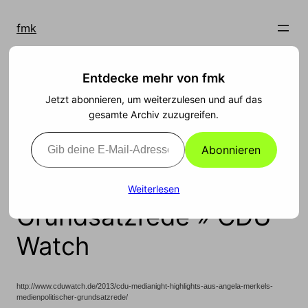
Zum
Inhalt
fmk
springen
Entdecke mehr von fmk
CDU MediaNight:
Jetzt abonnieren, um weiterzulesen und auf das
gesamte Archiv zuzugreifen.
Highlights aus Angela
Gib deine E-Mail-Adresse ein ...
Merkels
Abonnieren
medienpolitischer
Weiterlesen
Grundsatzrede » CDU
Watch
http://www.cduwatch.de/2013/cdu-medianight-highlights-aus-angela-merkels-
medienpolitischer-grundsatzrede/