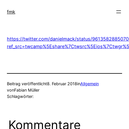
Zum
Inhalt
fmk
springen
https://twitter.com/danielmack/status/961358288507
ref_src=twcamp%5Eshare%7Ctwsrc%5Eios%7Ctwgr%5
Beitrag veröffentlicht
8. Februar 2018
in
Allgemein
von
Fabian Müller
Schlagwörter:
Kommentare