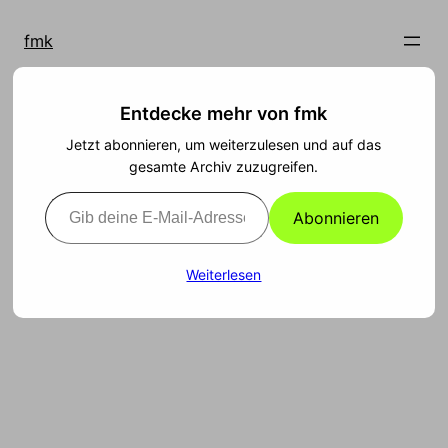
Zum
Inhalt
fmk
springen
Entdecke mehr von fmk
Jetzt abonnieren, um weiterzulesen und auf das
gesamte Archiv zuzugreifen.
Willkommen in Berlin!
Gib deine E-Mail-Adresse ein ...
Abonnieren
View on
Path
Gefällt mir:
Weiterlesen
Wird geladen …