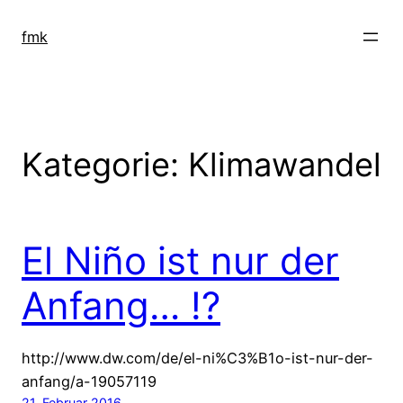
Zum
Inhalt
fmk
springen
Kategorie:
Klimawandel
El Niño ist nur der
Anfang… !?
http://www.dw.com/de/el-ni%C3%B1o-ist-nur-der-
anfang/a-19057119
21. Februar 2016