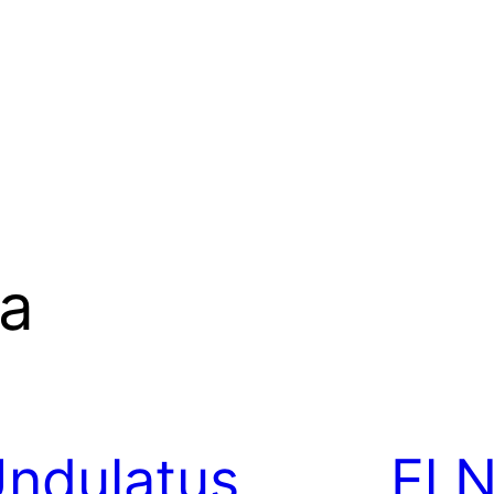
ma
ndulatus
El N