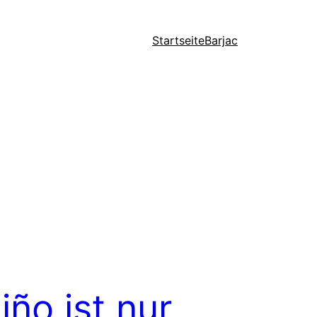
Startseite
Barjac
iño ist nur