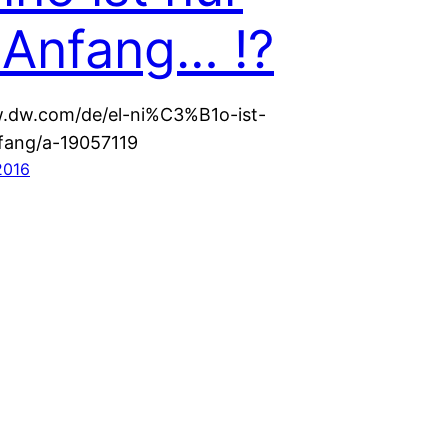
 Anfang… !?
w.dw.com/de/el-ni%C3%B1o-ist-
fang/a-19057119
2016